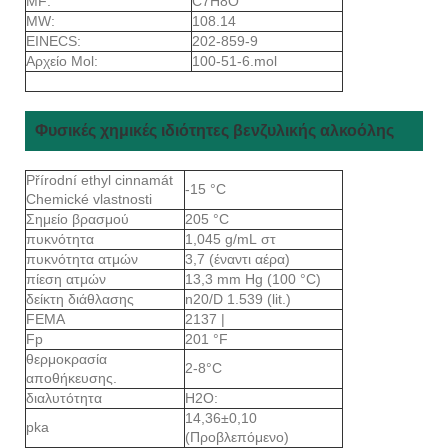
MF:
C7H8O
MW:
108.14
EINECS:
202-859-9
Αρχείο Mol:
100-51-6.mol
Φυσικές χημικές ιδιότητες βενζυλικής αλκοόλης
Přírodní ethyl cinnamát
-15 °C
Chemické vlastnosti
Σημείο βρασμού
205 °C
πυκνότητα
1,045 g/mL στ
πυκνότητα ατμών
3,7 (έναντι αέρα)
πίεση ατμών
13,3 mm Hg (100 °C)
δείκτη διάθλασης
n20/D 1.539 (lit.)
FEMA
2137 |
Fp
201 °F
θερμοκρασία
2-8°C
αποθήκευσης.
διαλυτότητα
H2O:
14,36±0,10
pka
(Προβλεπόμενο)