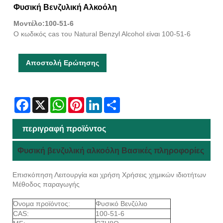
Φυσική Βενζυλική Αλκοόλη
Μοντέλο:100-51-6
Ο κωδικός cas του Natural Benzyl Alcohol είναι 100-51-6
Αποστολή Ερώτησης
Facebook
X
WhatsApp
Pinterest
LinkedIn
Share
περιγραφή προϊόντος
Φυσική βενζυλική αλκοόλη Βασικές πληροφορίες
Επισκόπηση Λειτουργία και χρήση Χρήσεις χημικών ιδιοτήτων
Μέθοδος παραγωγής
Όνομα προϊόντος:
Φυσικό Βενζύλιο
CAS:
100-51-6