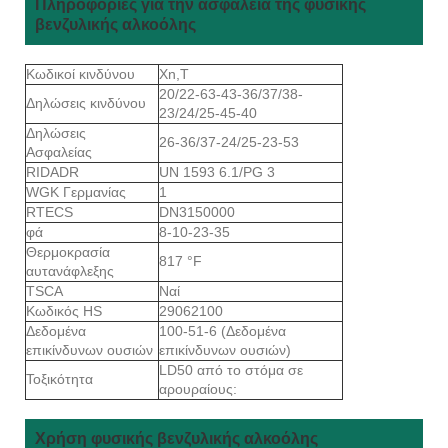
Πληροφορίες για την ασφάλεια της φυσικής
βενζυλικής αλκοόλης
Κωδικοί κινδύνου
Xn,T
20/22-63-43-36/37/38-
Δηλώσεις κινδύνου
23/24/25-45-40
Δηλώσεις
26-36/37-24/25-23-53
Ασφαλείας
RIDADR
UN 1593 6.1/PG 3
WGK Γερμανίας
1
RTECS
DN3150000
φά
8-10-23-35
Θερμοκρασία
817 °F
αυτανάφλεξης
TSCA
Ναί
Κωδικός HS
29062100
Δεδομένα
100-51-6 (Δεδομένα
επικίνδυνων ουσιών
επικίνδυνων ουσιών)
LD50 από το στόμα σε
Τοξικότητα
αρουραίους:
Χρήση φυσικής βενζυλικής αλκοόλης