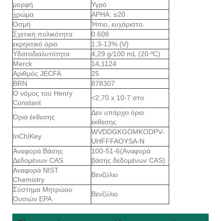
μορφή
Υγρό
χρώμα
APHA: ≤20
Οσμή
Ήπιο, ευχάριστο.
Σχετική πολικότητα
0.608
εκρηκτικό όριο
1,3-13% (V)
Υδατοδιαλυτότητα
4,29 g/100 mL (20 ºC)
Merck
14,1124
Αριθμός JECFA
25
BRN
878307
Ο νόμος του Henry
<2,70 x 10-7 στο
Constant
Δεν υπάρχει όριο
Όρια έκθεσης
έκθεσης
WVDDGKGOMKODPV-
InChIKey
UHFFFAOYSA-N
Αναφορά Βάσης
100-51-6(Αναφορά
Δεδομένων CAS
βάσης δεδομένων CAS)
Αναφορά NIST
Βενζύλιο
Chemistry
Σύστημα Μητρώου
Βενζύλιο
Ουσιών EPA