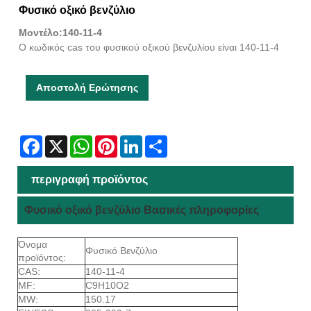
Φυσικό οξικό βενζύλιο
Μοντέλο:140-11-4
Ο κωδικός cas του φυσικού οξικού βενζυλίου είναι 140-11-4
Αποστολή Ερώτησης
Facebook
X
WhatsApp
Pinterest
LinkedIn
Share
περιγραφή προϊόντος
Φυσικό οξικό βενζύλιο Βασικές πληροφορίες
Όνομα
Φυσικό Βενζύλιο
προϊόντος:
CAS:
140-11-4
MF:
C9H10O2
MW:
150.17