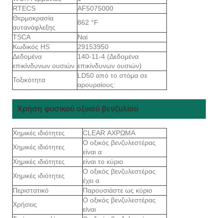
RTECS
AF5075000
Θερμοκρασία
862 °F
αυτανάφλεξης
TSCA
Ναί
Κωδικός HS
29153950
Δεδομένα
140-11-4 (Δεδομένα
επικίνδυνων ουσιών
επικίνδυνων ουσιών)
LD50 από το στόμα σε
Τοξικότητα
αρουραίους:
Χρήση φυσικού οξικού βενζυλίου
Χημικές ιδιότητες
CLEAR ΑΧΡΩΜΑ
Ο οξικός βενζυλεστέρας
Χημικές ιδιότητες
είναι α
Χημικές ιδιότητες
είναι το κύριο
Ο οξικός βενζυλεστέρας
Χημικές ιδιότητες
έχει α
Περιστατικό
Παρουσιάστε ως κύριο
Ο οξικός βενζυλεστέρας
Χρήσεις
είναι