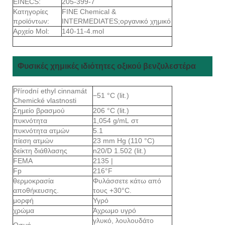
EINECS:
205-399-7
Κατηγορίες
FINE Chemical &
προϊόντων:
INTERMEDIATES;οργανικό χημικό
Αρχείο Mol:
140-11-4.mol
Φυσικές χημικές ιδιότητες οξικού βενζυλεστέρα
Přírodní ethyl cinnamát
−51 °C (lit.)
Chemické vlastnosti
Σημείο βρασμού
206 °C (lit.)
πυκνότητα
1,054 g/mL στ
πυκνότητα ατμών
5.1
πίεση ατμών
23 mm Hg (110 °C)
δείκτη διάθλασης
n20/D 1.502 (lit.)
FEMA
2135 |
Fp
216°F
θερμοκρασία
Φυλάσσετε κάτω από
αποθήκευσης.
τους +30°C.
μορφή
Υγρό
χρώμα
Άχρωμο υγρό
γλυκό, λουλουδάτο
Οσμή