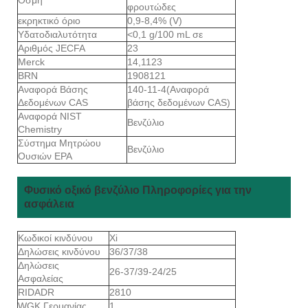
φρουτώδες
εκρηκτικό όριο
0,9-8,4% (V)
Υδατοδιαλυτότητα
<0,1 g/100 mL σε
Αριθμός JECFA
23
Merck
14,1123
BRN
1908121
Αναφορά Βάσης
140-11-4(Αναφορά
Δεδομένων CAS
βάσης δεδομένων CAS)
Αναφορά NIST
Βενζύλιο
Chemistry
Σύστημα Μητρώου
Βενζύλιο
Ουσιών EPA
Φυσικό οξικό βενζύλιο Πληροφορίες για την
ασφάλεια
Κωδικοί κινδύνου
Xi
Δηλώσεις κινδύνου
36/37/38
Δηλώσεις
26-37/39-24/25
Ασφαλείας
RIDADR
2810
WGK Γερμανίας
1