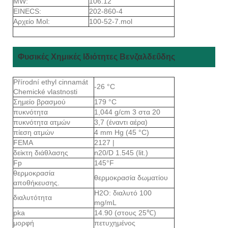
MW:
106.12
EINECS:
202-860-4
Αρχείο Mol:
100-52-7.mol
Φυσικές Χημικές Ιδιότητες Βενζαλδεΰδης
Přírodní ethyl cinnamát
-26 °C
Chemické vlastnosti
Σημείο βρασμού
179 °C
πυκνότητα
1,044 g/cm 3 στα 20
πυκνότητα ατμών
3,7 (έναντι αέρα)
πίεση ατμών
4 mm Hg (45 °C)
FEMA
2127 |
δείκτη διάθλασης
n20/D 1.545 (lit.)
Fp
145°F
θερμοκρασία
θερμοκρασία δωματίου
αποθήκευσης.
H2O: διαλυτό 100
διαλυτότητα
mg/mL
pka
14.90 (στους 25℃)
μορφή
πετυχημένος