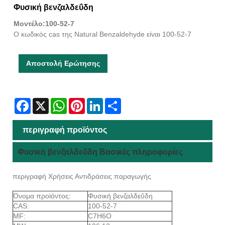
Φυσική βενζαλδεΰδη
Μοντέλο:100-52-7
Ο κωδικός cas της Natural Benzaldehyde είναι 100-52-7
Αποστολή Ερώτησης
Facebook
X
WhatsApp
Pinterest
LinkedIn
Share
περιγραφή προϊόντος
Φυσική βενζαλδεΰδη Βασικές πληροφορίες
περιγραφή Χρήσεις Αντιδράσεις παραγωγής
Όνομα προϊόντος:
Φυσική βενζαλδεΰδη
CAS:
100-52-7
MF:
C7H6O