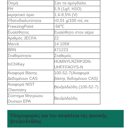
Οσμή
Σαν τα αμύγδαλα.
PH
5,9 (1g/l, H2O)
εκρηκτικό όριο
1,4-8,5% (V)
Υδατοδιαλυτότητα
<0,01 g/100 mL σε
FreezingPoint
-56℃
Ευαίσθητος
Ευαίσθητο στον αέρα
Αριθμός JECFA
22
Merck
14.1058
BRN
471223
Σταθερότητα:
Σταθερός.
HUMNYLRZRPJDN-
InChIKey
UHFFFAOYS-N
Αναφορά Βάσης
100-52-7(Αναφορά
Δεδομένων CAS
βάσης δεδομένων CAS)
Αναφορά NIST
Βενζαλδεΰδη (100-52-7)
Chemistry
Σύστημα Μητρώου
Βενζαλδεΰδη
Ουσιών EPA
Πληροφορίες για την ασφάλεια της φυσικής
βενζαλδεΰδης