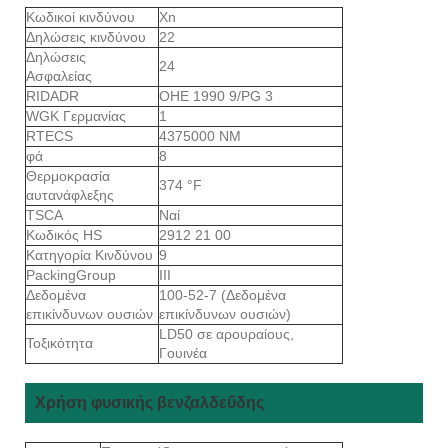
Κωδικοί κινδύνου
Xn
Δηλώσεις κινδύνου
22
Δηλώσεις
24
Ασφαλείας
RIDADR
ΟΗΕ 1990 9/PG 3
WGK Γερμανίας
1
RTECS
4375000 ΝΜ
φά
8
Θερμοκρασία
374 °F
αυτανάφλεξης
TSCA
Ναί
Κωδικός HS
2912 21 00
Κατηγορία Κινδύνου
9
PackingGroup
III
Δεδομένα
100-52-7 (Δεδομένα
επικίνδυνων ουσιών
επικίνδυνων ουσιών)
LD50 σε αρουραίους,
Τοξικότητα
Γουινέα
Χρήση φυσικής βενζαλδεΰδης