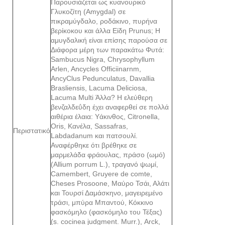
Παρουσιάζεται ως κυανουρικό
Γλυκοζίτη (Amygdal) σε
πικραμύγδαλο, ροδάκινο, πυρήνα
βερίκοκου και άλλα Είδη Prunus; Η
αμυγδαλική είναι επίσης παρούσα σε
Διάφορα μέρη των παρακάτω Φυτά:
Sambucus Nigra, Chrysophyllum
Arlen, Ancycles Officiinarnm,
AncyClus Pedunculatus, Davallia
Brasliensis, Lacuma Deliciosa,
Lacuma Multi Άλλα? Η ελεύθερη
βενζαλδεΰδη έχει αναφερθεί σε πολλά
αιθέρια έλαια: Υάκινθος, Citronella,
Oris, Κανέλα, Sassafras,
Περιστατικό
Labdadanum και πατσουλί.
Αναφέρθηκε ότι βρέθηκε σε
μαρμελάδα φράουλας, πράσο (ωμό)
(Allium porrum L.), τραγανό ψωμί,
Camembert, Gruyere de comte,
Cheses Prosoone, Μαύρο Τσάι, Αλάτι
και Τουρσί Δαμάσκηνο, μαγειρεμένο
τράσι, μπύρα Μπαντού, Κόκκινο
φασκόμηλο (φασκόμηλο του Τέξας)
(s. cocinea judgment. Murr.), Arck,