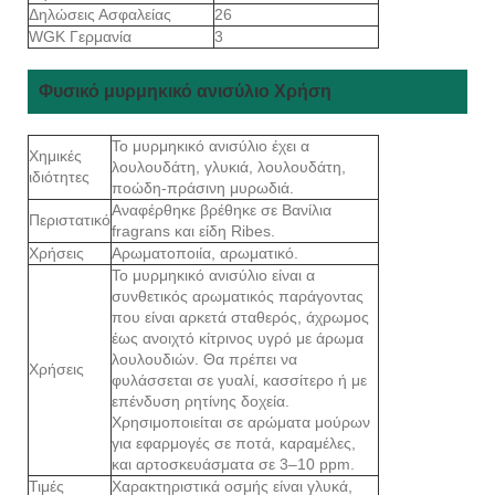
Δηλώσεις Ασφαλείας
26
WGK Γερμανία
3
Φυσικό μυρμηκικό ανισύλιο Χρήση
Το μυρμηκικό ανισύλιο έχει α
Χημικές
λουλουδάτη, γλυκιά, λουλουδάτη,
ιδιότητες
ποώδη-πράσινη μυρωδιά.
Αναφέρθηκε βρέθηκε σε Βανίλια
Περιστατικό
fragrans και είδη Ribes.
Χρήσεις
Αρωματοποιία, αρωματικό.
Το μυρμηκικό ανισύλιο είναι α
συνθετικός αρωματικός παράγοντας
που είναι αρκετά σταθερός, άχρωμος
έως ανοιχτό κίτρινος υγρό με άρωμα
λουλουδιών. Θα πρέπει να
Χρήσεις
φυλάσσεται σε γυαλί, κασσίτερο ή με
επένδυση ρητίνης δοχεία.
Χρησιμοποιείται σε αρώματα μούρων
για εφαρμογές σε ποτά, καραμέλες,
και αρτοσκευάσματα σε 3–10 ppm.
Τιμές
Χαρακτηριστικά οσμής είναι γλυκά,