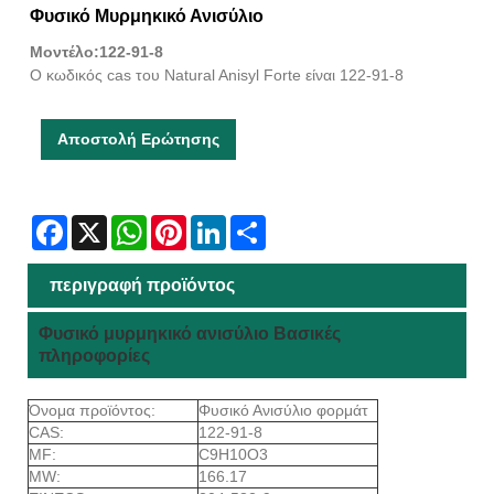
Φυσικό Μυρμηκικό Ανισύλιο
Μοντέλο:122-91-8
Ο κωδικός cas του Natural Anisyl Forte είναι 122-91-8
Αποστολή Ερώτησης
Facebook
X
WhatsApp
Pinterest
LinkedIn
Share
περιγραφή προϊόντος
Φυσικό μυρμηκικό ανισύλιο Βασικές
πληροφορίες
Όνομα προϊόντος:
Φυσικό Ανισύλιο φορμάτ
CAS:
122-91-8
MF:
C9H10O3
MW:
166.17