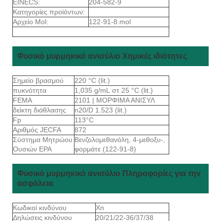
EINECS:
204-582-9
Κατηγορίες προϊόντων:
Αρχείο Mol:
122-91-8.mol
Φυσικό μυρμηκικό ανισύλιο Χημικές ιδιότητες
Σημείο βρασμού
220 °C (lit.)
πυκνότητα
1,035 g/mL στ 25 °C (lit.)
FEMA
2101 | ΜΟΡΦΙΜΑ ΑΝΙΣΥΛ
δείκτη διάθλασης
n20/D 1.523 (lit.)
Fp
113°C
Αριθμός JECFA
872
Σύστημα Μητρώου
Βενζολομεθανόλη, 4-μεθοξυ-,
Ουσιών EPA
φορμάτε (122-91-8)
Φυσικό μυρμηκικό ανισύλιο Πληροφορίες για την
ασφάλεια
Κωδικοί κινδύνου
Xn
Δηλώσεις κινδύνου
20/21/22-36/37/38