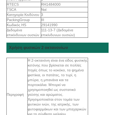
RTECS
RH1484000
TSCA
Ναί
Κατηγορία Κινδύνου
3
PackingGroup
III
Κωδικός HS
29141990
Δεδομένα
111-13-7 (Δεδομένα
επικίνδυνων ουσιών
επικίνδυνων ουσιών)
Χρήση φυσικών 2 οκτανονίων
Η 2-οκτανόνη είναι ένα είδος φυσικής
κετόνης που βρίσκεται σε πολλές
πηγές όπως το κοκόκο, τα ψημένα
φιστίκια, οι πατάτες, το τυρί, η
μπύρα, η μπανάνα και τα
πορτοκάλια. Μπορεί να
χρησιμοποιηθεί ως συστατικό
Περιγραφή
γεύσης και αρώματος.
Χρησιμοποιείται στον τομέα των
φυτικών ινών, της ιατρικής, των
φυτοφαρμάκων και των μπαχαρικών
για τη σύνθεση ινελαίου,