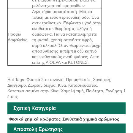
μελάνια χαρτιού εφημερίδων.
Δηλητήριο με κατάποση. Μέτρια
τοξική με ενδοπεριτοναϊκή οδό. Ένα
σκτν ερεθιστικό. Εύφλεκτο υγρό όταν
εκτίθεται σε θερμότητα, φλόγα ή
Προφίλ
οξειδωτικά. Για να καταπολεμήσετε
Ασφαλείας
τη φωτιά, χρησιμοποιήστε αφρό,
αφρό αλκοόλ. Όταν θερμαίνεται μέχρι
αποσύνθεσης εκπέμπει οξύ καπνό
και ερεθιστικούς αναθυμιάσεις. Δείτε
επίσης ΑΙΘΕΡΑ και ΚΕΤΟΝΕΣ.
Hot Tags: Φυσικό 2-οκτανόνιο, Προμηθευτές, Χονδρική,
Διαθέσιμο, Δωρεάν δείγμα, Κίνα, Κατασκευαστές,
Κατασκευασμένο στην Κίνα, Χαμηλή τιμή, Ποιότητα, Εγγύηση 1
έτους
Σχετική Κατηγορία
Φυσικά χημικά αρώματος
Συνθετικά χημικά αρώματος
Αποστολή Ερώτησης