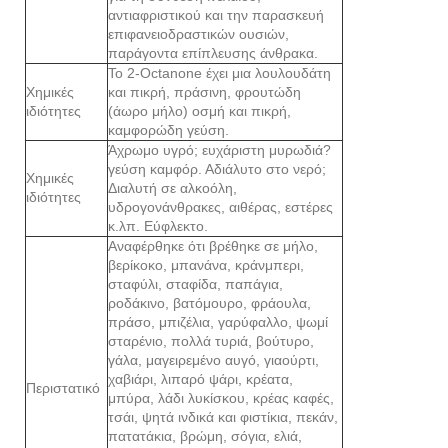
αντιαφριστικού και την παρασκευή
επιφανειοδραστικών ουσιών,
παράγοντα επίπλευσης άνθρακα.
Το 2-Octanone έχει μια λουλουδάτη
Χημικές
και πικρή, πράσινη, φρουτώδη
ιδιότητες
(άωρο μήλο) οσμή και πικρή,
καμφορώδη γεύση.
Άχρωμο υγρό; ευχάριστη μυρωδιά?
γεύση καμφόρ. Αδιάλυτο στο νερό;
Χημικές
Διαλυτή σε αλκοόλη,
ιδιότητες
υδρογονάνθρακες, αιθέρας, εστέρες
κ.λπ. Εύφλεκτο.
Αναφέρθηκε ότι βρέθηκε σε μήλο,
βερίκοκο, μπανάνα, κράνμπερι,
σταφύλι, σταφίδα, παπάγια,
ροδάκινο, βατόμουρο, φράουλα,
πράσο, μπιζέλια, γαρύφαλλο, ψωμί
σταρένιο, πολλά τυριά, βούτυρο,
γάλα, μαγειρεμένο αυγό, γιαούρτι,
χαβιάρι, λιπαρό ψάρι, κρέατα,
Περιστατικό
μπύρα, λάδι λυκίσκου, κρέας καφές,
τσάι, ψητά ινδικά και φιστίκια, πεκάν,
πατατάκια, βρώμη, σόγια, ελιά,