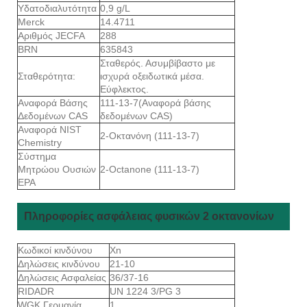
Υδατοδιαλυτότητα
0,9 g/L
Merck
14.4711
Αριθμός JECFA
288
BRN
635843
Σταθερός. Ασυμβίβαστο με
Σταθερότητα:
ισχυρά οξειδωτικά μέσα.
Εύφλεκτος.
Αναφορά Βάσης
111-13-7(Αναφορά βάσης
Δεδομένων CAS
δεδομένων CAS)
Αναφορά NIST
2-Οκτανόνη (111-13-7)
Chemistry
Σύστημα
Μητρώου Ουσιών
2-Octanone (111-13-7)
EPA
Πληροφορίες ασφάλειας φυσικών 2 οκτανονίων
Κωδικοί κινδύνου
Xn
Δηλώσεις κινδύνου
21-10
Δηλώσεις Ασφαλείας
36/37-16
RIDADR
UN 1224 3/PG 3
WGK Γερμανία
1