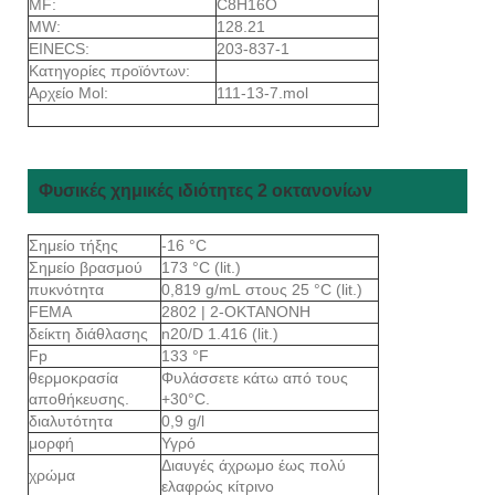
MF:
C8H16O
MW:
128.21
EINECS:
203-837-1
Κατηγορίες προϊόντων:
Αρχείο Mol:
111-13-7.mol
Φυσικές χημικές ιδιότητες 2 οκτανονίων
Σημείο τήξης
-16 °C
Σημείο βρασμού
173 °C (lit.)
πυκνότητα
0,819 g/mL στους 25 °C (lit.)
FEMA
2802 | 2-ΟΚΤΑΝΟΝΗ
δείκτη διάθλασης
n20/D 1.416 (lit.)
Fp
133 °F
θερμοκρασία
Φυλάσσετε κάτω από τους
αποθήκευσης.
+30°C.
διαλυτότητα
0,9 g/l
μορφή
Υγρό
Διαυγές άχρωμο έως πολύ
χρώμα
ελαφρώς κίτρινο