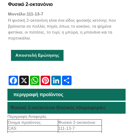
Φυσικό 2-οκτανόνιο
Μοντέλο:111-13-7
Η φυσική 2-οκτανόνη είναι ένα είδος φυσικής κετόνης που
βρίσκεται σε πολλές πηγές όπως το κοκόκο, τα ψημένα
φιστίκια, οι πατάτες, το τυρί, η μπύρα, η μπανάνα και τα
πορτοκάλια.
Αποστολή Ερώτησης
Facebook
X
WhatsApp
Pinterest
LinkedIn
Share
περιγραφή προϊόντος
Φυσικό 2-οκτανόνιο Βασικές πληροφορίες
Περιγραφή Αναφορές
Όνομα προϊόντος:
Φυσικό 2-οκτανόνιο
CAS:
111-13-7