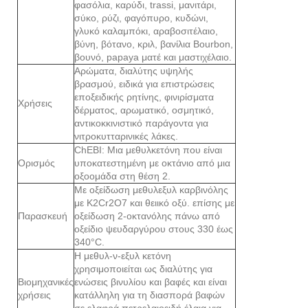
φασόλια, καρύδι, trassi, μανιτάρι,
σύκο, ρύζι, φαγόπυρο, κυδώνι,
γλυκό καλαμπόκι, αραβοσιτέλαιο,
βύνη, βότανο, κριλ, βανίλια Bourbon,
βουνό, papaya ματέ και μαστιχέλαιο.
Αρώματα, διαλύτης υψηλής
βρασμού, ειδικά για επιστρώσεις
εποξειδικής ρητίνης, φινιρίσματα
Χρήσεις
δέρματος, αρωματικό, οσμητικό,
αντικοκκινιστικό παράγοντα για
νιτροκυτταρινικές λάκες.
ChEBI: Μια μεθυλκετόνη που είναι
Ορισμός
υποκατεστημένη με οκτάνιο από μια
οξοομάδα στη θέση 2.
Με οξείδωση μεθυλεξυλ καρβινόλης
με K2Cr2O7 και θειικό οξύ. επίσης με
Παρασκευή
οξείδωση 2-οκτανόλης πάνω από
οξείδιο ψευδαργύρου στους 330 έως
340°C.
Η μεθυλ-ν-εξυλ κετόνη
χρησιμοποιείται ως διαλύτης για
Βιομηχανικές
ενώσεις βινυλίου και βαφές και είναι
χρήσεις
κατάλληλη για τη διασπορά βαφών
σε ελαφρά πετρελαιοειδή έλαια για