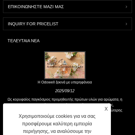
ΕΠΙΚΟΙΝΩΝΉΣΤΕ ΜΑΖΊ ΜΑΣ
INQUIRY FOR PRICELIST
ΤΕΛΕΥΤΑΊΑ ΝΈΑ
Η Odowell ξεκινά με υπερηφάνεια
2025/09/12
Ως κορυφαίος παγκόσμιος προμηθευτής πρώτων υλών για αρώματα, η
Odowell υποστηρίζει μια βασική φιλοσοφία της "καινοτομίας,
X
επικεντρωμένης στην ποιότητα", που παρέχει σταθερά λύσεις ανώτερης
Χρησιμοποιούμε cookies για να σας
αρωτικής στους πελάτες παγκοσμίως.
προσφέρουμε καλύτερη εμπειρία
περιήγησης, να αναλύσουμε την