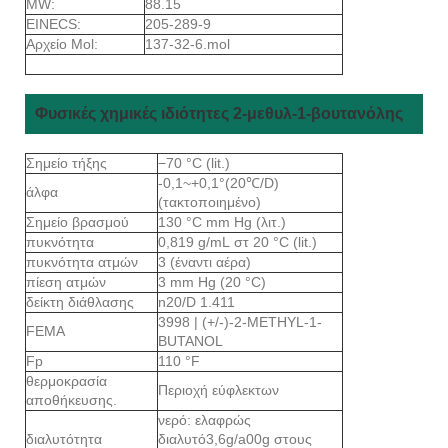
MW:
88.15
EINECS:
205-289-9
Αρχείο Mol:
137-32-6.mol
Φυσικές χημικές ιδιότητες 2-μεθυλ-1-βουτανόλης
Σημείο τήξης
−70 °C (lit.)
-0,1~+0,1°(20℃/D)
άλφα
(τακτοποιημένο)
Σημείο βρασμού
130 °C mm Hg (λιτ.)
πυκνότητα
0,819 g/mL στ 20 °C (lit.)
πυκνότητα ατμών
3 (έναντι αέρα)
πίεση ατμών
3 mm Hg (20 °C)
δείκτη διάθλασης
n20/D 1.411
3998 | (+/-)-2-METHYL-1-
FEMA
BUTANOL
Fp
110 °F
θερμοκρασία
Περιοχή εύφλεκτων
αποθήκευσης.
νερό: ελαφρώς
διαλυτότητα
διαλυτό3,6g/a00g στους