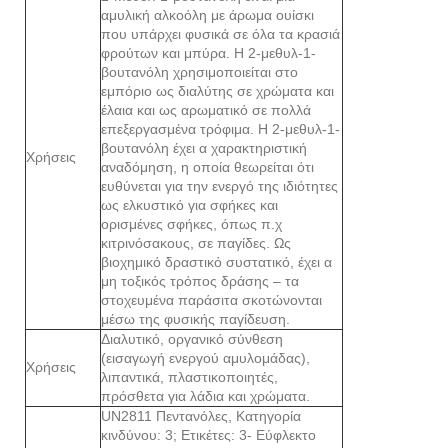
αμυλική αλκοόλη με άρωμα ουίσκι
που υπάρχει φυσικά σε όλα τα κρασιά
φρούτων και μπύρα. Η 2-μεθυλ-1-
βουτανόλη χρησιμοποιείται στο
εμπόριο ως διαλύτης σε χρώματα και
έλαια και ως αρωματικό σε πολλά
επεξεργασμένα τρόφιμα. Η 2-μεθυλ-1-
βουτανόλη έχει α χαρακτηριστική
Χρήσεις
αναδόμηση, η οποία θεωρείται ότι
ευθύνεται για την ενεργό της ιδιότητες
ως ελκυστικό για σφήκες και
ορισμένες σφήκες, όπως π.χ
κιτρινόσακους, σε παγίδες. Ως
βιοχημικό δραστικό συστατικό, έχει α
μη τοξικός τρόπος δράσης – τα
στοχευμένα παράσιτα σκοτώνονται
μέσω της φυσικής παγίδευση.
Διαλυτικό, οργανικό σύνθεση
(εισαγωγή ενεργού αμυλομάδας),
Χρήσεις
λιπαντικά, πλαστικοποιητές,
πρόσθετα για λάδια και χρώματα.
UN2811 Πεντανόλες, Κατηγορία
κινδύνου: 3; Ετικέτες: 3- Εύφλεκτο