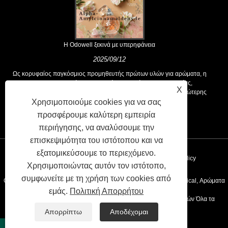
Η Odowell ξεκινά με υπερηφάνεια
2025/09/12
Ως κορυφαίος παγκόσμιος προμηθευτής πρώτων υλών για αρώματα, η
Odowell υποστηρίζει μια βασική φιλοσοφία της "καινοτομίας,
X
επικεντρωμένης στην ποιότητα", που παρέχει σταθερά λύσεις ανώτερης
Χρησιμοποιούμε cookies για να σας
αρωτικής στους πελάτες παγκοσμίως.
προσφέρουμε καλύτερη εμπειρία
περιήγησης, να αναλύσουμε την
επισκεψιμότητα του ιστότοπου και να
εξατομικεύσουμε το περιεχόμενο.
Συνδέσεις
Sitemap
RSS
XML
Privacy Policy
Χρησιμοποιώντας αυτόν τον ιστότοπο,
συμφωνείτε με τη χρήση των cookies από
Copyright © 2020 Kunshan Odowell CO., Ltd - China Aroma Chemical, Αρώματα
εμάς.
Πολιτική Απορρήτου
Συστατικά Κατασκευαστές, Προμηθευτές Αιθευελιού Προμηθευτών Όλα τα
Απορρίπτω
Αποδέχομαι
δικαιώματα διατηρούνται.