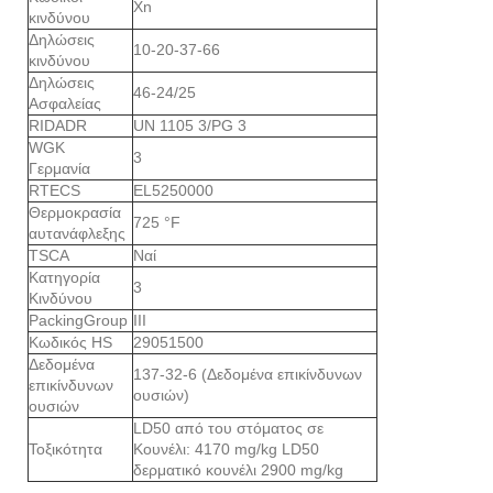
Xn
κινδύνου
Δηλώσεις
10-20-37-66
κινδύνου
Δηλώσεις
46-24/25
Ασφαλείας
RIDADR
UN 1105 3/PG 3
WGK
3
Γερμανία
RTECS
EL5250000
Θερμοκρασία
725 °F
αυτανάφλεξης
TSCA
Ναί
Κατηγορία
3
Κινδύνου
PackingGroup
III
Κωδικός HS
29051500
Δεδομένα
137-32-6 (Δεδομένα επικίνδυνων
επικίνδυνων
ουσιών)
ουσιών
LD50 από του στόματος σε
Τοξικότητα
Κουνέλι: 4170 mg/kg LD50
δερματικό κουνέλι 2900 mg/kg