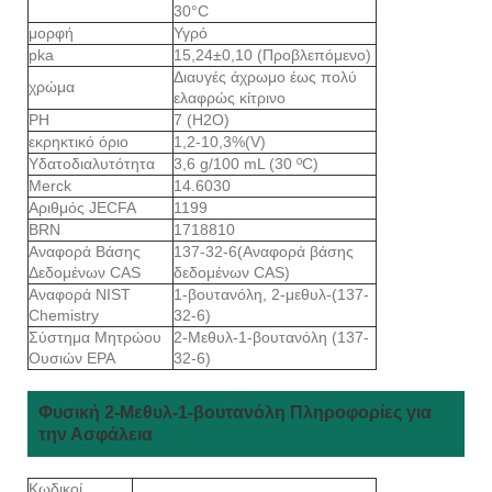
30°C
μορφή
Υγρό
pka
15,24±0,10 (Προβλεπόμενο)
Διαυγές άχρωμο έως πολύ
χρώμα
ελαφρώς κίτρινο
PH
7 (H2O)
εκρηκτικό όριο
1,2-10,3%(V)
Υδατοδιαλυτότητα
3,6 g/100 mL (30 ºC)
Merck
14.6030
Αριθμός JECFA
1199
BRN
1718810
Αναφορά Βάσης
137-32-6(Αναφορά βάσης
Δεδομένων CAS
δεδομένων CAS)
Αναφορά NIST
1-βουτανόλη, 2-μεθυλ-(137-
Chemistry
32-6)
Σύστημα Μητρώου
2-Μεθυλ-1-βουτανόλη (137-
Ουσιών EPA
32-6)
Φυσική 2-Μεθυλ-1-βουτανόλη Πληροφορίες για
την Ασφάλεια
Κωδικοί