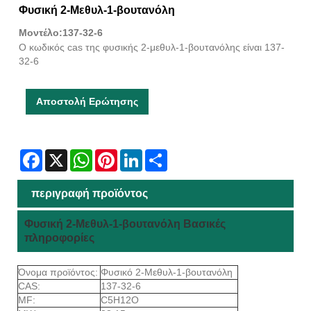
Φυσική 2-Μεθυλ-1-βουτανόλη
Μοντέλο:137-32-6
Ο κωδικός cas της φυσικής 2-μεθυλ-1-βουτανόλης είναι 137-
32-6
Αποστολή Ερώτησης
Facebook
X
WhatsApp
Pinterest
LinkedIn
Share
περιγραφή προϊόντος
Φυσική 2-Μεθυλ-1-βουτανόλη Βασικές
πληροφορίες
Όνομα προϊόντος:
Φυσικό 2-Μεθυλ-1-βουτανόλη
CAS:
137-32-6
MF:
C5H12O