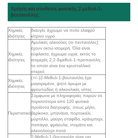
Χρήση και σύνθεση φυσικής 2-μεθυλ-1-
βουτανόλης
Χημικές
διαυγές άχρωμο να πολύ ελαφρύ
ιδιότητες
κίτρινο υγρό
Αμυλικές αλκοόλες (οι πεντανόλες)
έχουν οκτώ ισομερή. Όλα είναι
Χημικές
εύφλεκτα, άχρωμα υγρά, εκτός το
ιδιότητες
ισομερές 2,2-διμεθυλ-1-προπανόλη,
το οποίο είναι ένα κρυσταλλικό
στερεό.
(+/–)2-Μεθυλ-1-βουτανόλη έχει
Χημικές
μαγειρεμένο, ψητό άρωμα με
ιδιότητες
φρουτώδεις ή αλκοολικές νότες.
Σύμφωνα με πληροφορίες παρών σε
περισσότερα από 120 φυσικά
προϊόντα διατροφής, όπως μήλο,
Περιστατικό
βερίκοκο, μπανάνα, πορτοκάλι,
μύρτιλλο, μαύρη σταφίδα, κράνμπερι,
παπάγια, φράουλα, ντομάτα και
αλκοολούχα ποτά
2-Μεθυλ-1-βουτανόλη είναι μια