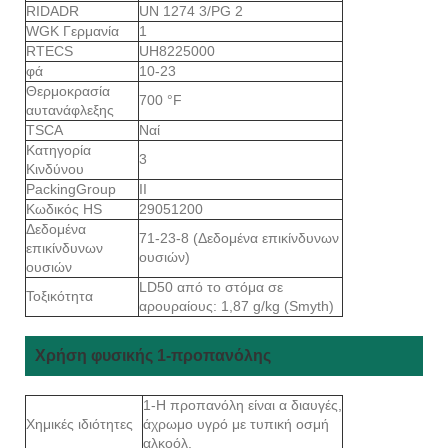
RIDADR
UN 1274 3/PG 2
WGK Γερμανία
1
RTECS
UH8225000
φά
10-23
Θερμοκρασία
700 °F
αυτανάφλεξης
TSCA
Ναί
Κατηγορία
3
Κινδύνου
PackingGroup
II
Κωδικός HS
29051200
Δεδομένα
71-23-8 (Δεδομένα επικίνδυνων
επικίνδυνων
ουσιών)
ουσιών
LD50 από το στόμα σε
Τοξικότητα
αρουραίους: 1,87 g/kg (Smyth)
Χρήση φυσικής 1-προπανόλης
1-Η προπανόλη είναι α διαυγές,
Χημικές ιδιότητες
άχρωμο υγρό με τυπική οσμή
αλκοόλ.