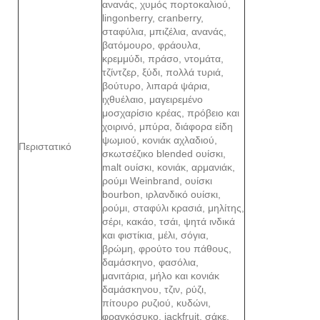
ανανάς, χυμός πορτοκαλιού,
lingonberry, cranberry,
σταφύλια, μπιζέλια, ανανάς,
βατόμουρο, φράουλα,
κρεμμύδι, πράσο, ντομάτα,
τζίντζερ, ξύδι, πολλά τυριά,
βούτυρο, λιπαρά ψάρια,
ιχθυέλαιο, μαγειρεμένο
μοσχαρίσιο κρέας, πρόβειο και
χοιρινό, μπύρα, διάφορα είδη
ψωμιού, κονιάκ αχλαδιού,
Περιστατικό
σκωτσέζικο blended ουίσκι,
malt ουίσκι, κονιάκ, αρμανιάκ,
ρούμι Weinbrand, ουίσκι
bourbon, ιρλανδικό ουίσκι,
ρούμι, σταφύλι κρασιά, μηλίτης,
σέρι, κακάο, τσάι, ψητά ινδικά
και φιστίκια, μέλι, σόγια,
βρώμη, φρούτο του πάθους,
δαμάσκηνο, φασόλια,
μανιτάρια, μήλο και κονιάκ
δαμάσκηνου, τζιν, ρύζι,
πίτουρο ρυζιού, κυδώνι,
φραγκόσυκο, jackfruit, σάκε,