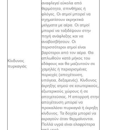
αναφλεγεί εύκολα από
θερμότητα, σπινθήρες ή
φλόγες. Οι ατμοί μπορεί να
σχηματίσουν εκρηκτικά
μείγματα με αέρα. Οι ατμοί
μπορεί να ταξιδέψουν στην
πηγή ανάφλεξης και να
αναβοσβήσουν. Οι
περισσότεροι ατμοί είναι
βαρύτεροι από τον αέρα. Θα
απλωθούν κατά μήκος του
Κίνδυνος
εδάφους και θα μαζευτούν σε
πυρκαγιάς
χαμηλές ή περιορισμένες
περιοχές (αποχέτευση,
υπόγεια, δεξαμενές). Κίνδυνος
έκρηξης ατμού σε εσωτερικούς,
εξωτερικούς χώρους ή σε
αποχετεύσεις. Η απορροή στην
αποχέτευση μπορεί να
προκαλέσει πυρκαγιά ή έκρηξη
κίνδυνος. Τα δοχεία μπορεί να
εκραγούν όταν θερμαίνονται.
Πολλά υγρά είναι ελαφρύτερα
από νερό.