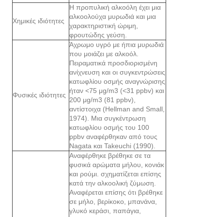
Η προπυλική αλκοόλη έχει μια
αλκοολούχα μυρωδιά και μια
Χημικές ιδιότητες
χαρακτηριστική ώριμη,
φρουτώδης γεύση.
Άχρωμο υγρό με ήπια μυρωδιά
που μοιάζει με αλκοόλ.
Πειραματικά προσδιορισμένη
ανίχνευση και οι συγκεντρώσεις
κατωφλίου οσμής αναγνώρισης
ήταν <75 μg/m3 (<31 ppbv) και
Φυσικές ιδιότητες
200 μg/m3 (81 ppbv),
αντίστοιχα (Hellman and Small,
1974). Μια συγκέντρωση
κατωφλίου οσμής του 100
ppbv αναφέρθηκαν από τους
Nagata και Takeuchi (1990).
Αναφέρθηκε βρέθηκε σε τα
φυσικά αρώματα μήλου, κονιάκ
και ρούμι. σχηματίζεται επίσης
κατά την αλκοολική ζύμωση.
Αναφέρεται επίσης ότι βρέθηκε
σε μήλο, βερίκοκο, μπανάνα,
γλυκό κεράσι, παπάγια,