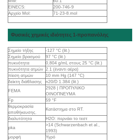
MW:
60.1
EINECS:
200-746-9
Αρχείο Mol:
71-23-8.mol
Φυσικές χημικές ιδιότητες 1-προπανόλης
Σημείο τήξης
-127 °C (lit.)
Σημείο βρασμού
97 °C (lit.)
πυκνότητα
0,804 g/mL στους 25 °C (lit.)
πυκνότητα ατμών
2.1 (έναντι αέρα)
πίεση ατμών
10 mm Hg (147 °C)
δείκτη διάθλασης
n20/D 1.384 (lit.)
2928 | ΠΡΟΠΥΛΙΚΟ
FEMA
ΟΙΝΟΠΝΕΥΜΑ
Fp
59 °F
θερμοκρασία
Κατάστημα στο RT.
αποθήκευσης.
διαλυτότητα
H2O: περνάει το τεστ
>14 (Schwarzenbach et al.,
pka
1993)
μορφή
Υγρό