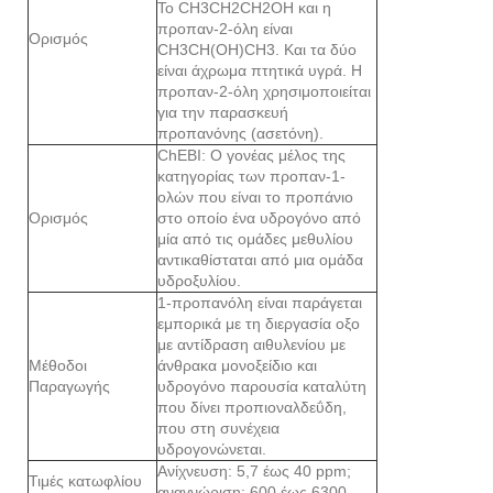
Το CH3CH2CH2OH και η
προπαν-2-όλη είναι
Ορισμός
CH3CH(OH)CH3. Και τα δύο
είναι άχρωμα πτητικά υγρά. Η
προπαν-2-όλη χρησιμοποιείται
για την παρασκευή
προπανόνης (ασετόνη).
ChEBI: Ο γονέας μέλος της
κατηγορίας των προπαν-1-
ολών που είναι το προπάνιο
Ορισμός
στο οποίο ένα υδρογόνο από
μία από τις ομάδες μεθυλίου
αντικαθίσταται από μια ομάδα
υδροξυλίου.
1-προπανόλη είναι παράγεται
εμπορικά με τη διεργασία οξο
με αντίδραση αιθυλενίου με
Μέθοδοι
άνθρακα μονοξείδιο και
Παραγωγής
υδρογόνο παρουσία καταλύτη
που δίνει προπιοναλδεΰδη,
που στη συνέχεια
υδρογονώνεται.
Ανίχνευση: 5,7 έως 40 ppm;
Τιμές κατωφλίου
αναγνώριση: 600 έως 6300