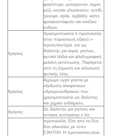
φαγόπυρο, μούσμουλο, άγριο
ρύζι, κονιάκ γλυκάνισου, αντίδι,
τρούφα, αράκ, αχιβάδα, κάπα
φραγκοστάφυλο και κινέζικο
κυδώνι.
Χρησιμοποιείται 1-προπανόλη
στην παρασκευή οξικού ν-
προπυλεστέρα. και ως
διαλύτης για κεριά, ρητίνες,
Χρήσεις
φυτικά λάδια και φλεξογραφική
μελάνη εκτύπωσης. Παράγεται
από τη ζύμωση και αλλοίωση
φυτικής ύλης.
Άχρωμο υγρό γίνεται με
οξείδωση αλειφατικών
Χρήσεις
υδρογονανθράκων που
χρησιμοποιείται ως διαλύτης
και χημικό ενδιάμεσο.
Ως διαλύτης για ρητίνες και
Χρήσεις
εστέρες κυτταρίνης κ.λπ.
προπανόλη: Είτε από τα δύο
δύο αλκοόλες με τύπο
C3H7OH. Η προπανόλη είναι