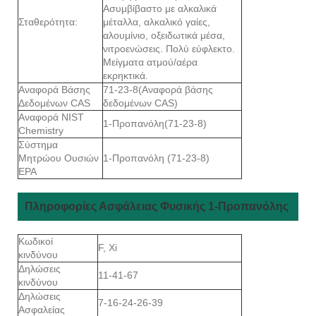
Ασυμβίβαστο με αλκαλικά
Σταθερότητα:
μέταλλα, αλκαλικό γαίες,
αλουμίνιο, οξειδωτικά μέσα,
νιτροενώσεις. Πολύ εύφλεκτο.
Μείγματα ατμού/αέρα
εκρηκτικά.
Αναφορά Βάσης
71-23-8(Αναφορά βάσης
Δεδομένων CAS
δεδομένων CAS)
Αναφορά NIST
1-Προπανόλη(71-23-8)
Chemistry
Σύστημα
Μητρώου Ουσιών
1-Προπανόλη (71-23-8)
EPA
Πληροφορίες Ασφάλειας Φυσικής 1-Προπανόλης
Κωδικοί
F, Xi
κινδύνου
Δηλώσεις
11-41-67
κινδύνου
Δηλώσεις
7-16-24-26-39
Ασφαλείας