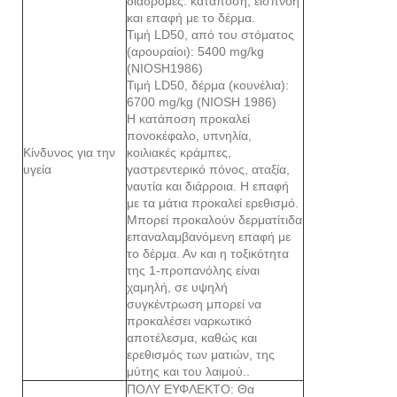
διαδρομές: κατάποση, εισπνοή
και επαφή με το δέρμα.
Τιμή LD50, από του στόματος
(αρουραίοι): 5400 mg/kg
(NIOSH1986)
Τιμή LD50, δέρμα (κουνέλια):
6700 mg/kg (NIOSH 1986)
Η κατάποση προκαλεί
πονοκέφαλο, υπνηλία,
Κίνδυνος για την
κοιλιακές κράμπες,
υγεία
γαστρεντερικό πόνος, αταξία,
ναυτία και διάρροια. Η επαφή
με τα μάτια προκαλεί ερεθισμό.
Μπορεί προκαλούν δερματίτιδα
επαναλαμβανόμενη επαφή με
το δέρμα. Αν και η τοξικότητα
της 1-προπανόλης είναι
χαμηλή, σε υψηλή
συγκέντρωση μπορεί να
προκαλέσει ναρκωτικό
αποτέλεσμα, καθώς και
ερεθισμός των ματιών, της
μύτης και του λαιμού..
ΠΟΛΥ ΕΥΦΛΕΚΤΟ: Θα