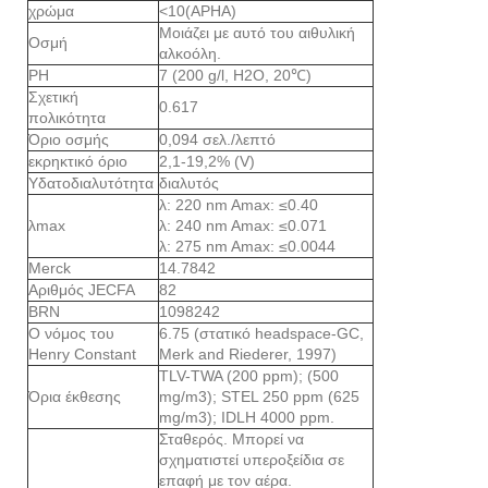
χρώμα
<10(APHA)
Μοιάζει με αυτό του αιθυλική
Οσμή
αλκοόλη.
PH
7 (200 g/l, H2O, 20℃)
Σχετική
0.617
πολικότητα
Όριο οσμής
0,094 σελ./λεπτό
εκρηκτικό όριο
2,1-19,2% (V)
Υδατοδιαλυτότητα
διαλυτός
λ: 220 nm Amax: ≤0.40
λmax
λ: 240 nm Amax: ≤0.071
λ: 275 nm Amax: ≤0.0044
Merck
14.7842
Αριθμός JECFA
82
BRN
1098242
Ο νόμος του
6.75 (στατικό headspace-GC,
Henry Constant
Merk and Riederer, 1997)
TLV-TWA (200 ppm); (500
Όρια έκθεσης
mg/m3); STEL 250 ppm (625
mg/m3); IDLH 4000 ppm.
Σταθερός. Μπορεί να
σχηματιστεί υπεροξείδια σε
επαφή με τον αέρα.