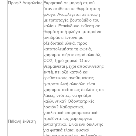
Προφίλ Ασφαλείας
Εκρηκτικό σε μορφή ατμού
όταν εκτίθεται σε θερμότητα ή
φλόγα. Αναφλέγεται σε επαφή
με τριτοταγές βουτοξείδιο του
καλίου. Επικίνδυνο έκθεση σε
θερμότητα ή φλόγα. μπορεί να
αντιδράσει έντονα με
οξειδωτικά υλικά. προς
καταπολεμήστε τη φωτιά,
χρησιμοποιήστε αφρό αλκοόλ,
CO2, ξηρό χημικό. Όταν
θερμαίνεται μέχρι αποσύνθεσης
εκπέμπει οξύ καπνό και
ερεθιστικούς αναθυμιάσεις.
η-προπυλική αλκοόλη είναι
χρησιμοποιείται ως διαλύτης σε
λάκες, ντόπες. να φτιάξω
καλλυντικά? Οδοντιατρικές
λοσιόν? Καθαριστικά,
γυαλιστικά και φαρμακευτικά
προϊόντα. ως χειρουργικό
Πιθανή έκθεση
αντισηπτικό. Είναι ένα διαλύτης
για φυτικά έλαια, φυσικά
κόμμεα και ρητίνες. κολοφώνιο,