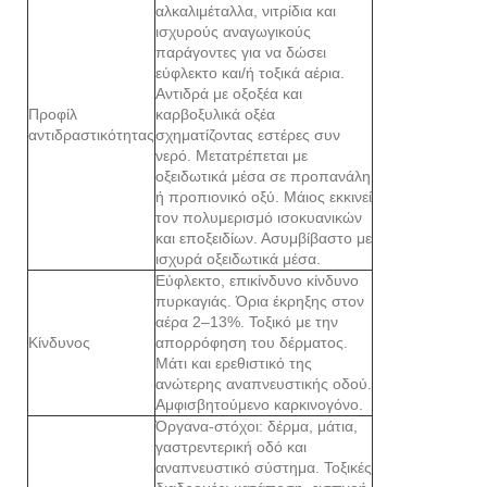
αλκαλιμέταλλα, νιτρίδια και
ισχυρούς αναγωγικούς
παράγοντες για να δώσει
εύφλεκτο και/ή τοξικά αέρια.
Αντιδρά με οξοξέα και
Προφίλ
καρβοξυλικά οξέα
αντιδραστικότητας
σχηματίζοντας εστέρες συν
νερό. Μετατρέπεται με
οξειδωτικά μέσα σε προπανάλη
ή προπιονικό οξύ. Μάιος εκκινεί
τον πολυμερισμό ισοκυανικών
και εποξειδίων. Ασυμβίβαστο με
ισχυρά οξειδωτικά μέσα.
Εύφλεκτο, επικίνδυνο κίνδυνο
πυρκαγιάς. Όρια έκρηξης στον
αέρα 2–13%. Τοξικό με την
Κίνδυνος
απορρόφηση του δέρματος.
Μάτι και ερεθιστικό της
ανώτερης αναπνευστικής οδού.
Αμφισβητούμενο καρκινογόνο.
Όργανα-στόχοι: δέρμα, μάτια,
γαστρεντερική οδό και
αναπνευστικό σύστημα. Τοξικές