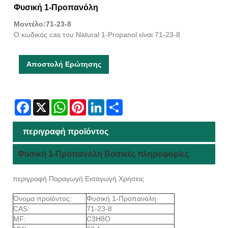
Φυσική 1-Προπανόλη
Μοντέλο:71-23-8
Ο κωδικός cas του Natural 1-Propanol είναι 71-23-8
Αποστολή Ερώτησης
Facebook
X
WhatsApp
Pinterest
LinkedIn
Share
περιγραφή προϊόντος
Φυσική 1-Προπανόλη Βασικές πληροφορίες
περιγραφή Παραγωγή Εισαγωγή Χρήσεις
Όνομα προϊόντος:
Φυσική 1-Προπανόλη
CAS:
71-23-8
MF:
C3H8O