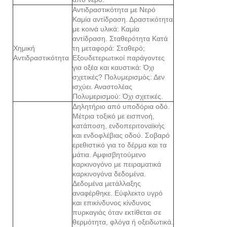
Αντιδραστικότητα με Νερό
Καμία αντίδραση. Δραστικότητα
με κοινά υλικά: Καμία
αντίδραση. Σταθερότητα Κατά
Χημική
τη μεταφορά: Σταθερό;
Αντιδραστικότητα
Εξουδετερωτικοί παράγοντες
για οξέα και καυστικά: Όχι
σχετικές? Πολυμερισμός: Δεν
ισχύει. Αναστολέας
Πολυμερισμού: Όχι σχετικές.
Δηλητήριο από υποδόρια οδό.
Μέτρια τοξικό με εισπνοή,
κατάποση, ενδοπεριτοναϊκής
και ενδοφλέβιας οδού. Σοβαρό
ερεθιστικό για το δέρμα και τα
μάτια. Αμφισβητούμενο
καρκινογόνο με πειραματικά
καρκινογόνα δεδομένα.
Δεδομένα μετάλλαξης
αναφέρθηκε. Εύφλεκτο υγρό
και επικίνδυνος κίνδυνος
πυρκαγιάς όταν εκτίθεται σε
θερμότητα, φλόγα ή οξειδωτικά.