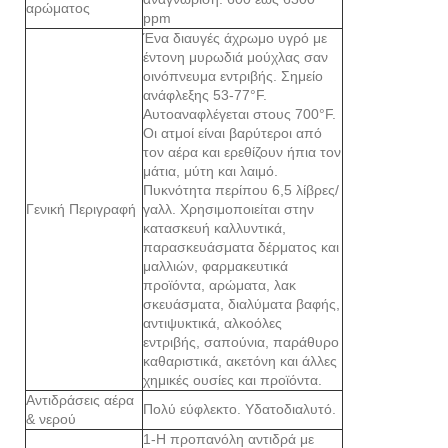
αρώματος
ppm
Ένα διαυγές άχρωμο υγρό με
έντονη μυρωδιά μούχλας σαν
οινόπνευμα εντριβής. Σημείο
ανάφλεξης 53-77°F.
Αυτοαναφλέγεται στους 700°F.
Οι ατμοί είναι βαρύτεροι από
τον αέρα και ερεθίζουν ήπια τον
μάτια, μύτη και λαιμό.
Πυκνότητα περίπου 6,5 λίβρες/
Γενική Περιγραφή
γαλλ. Χρησιμοποιείται στην
κατασκευή καλλυντικά,
παρασκευάσματα δέρματος και
μαλλιών, φαρμακευτικά
προϊόντα, αρώματα, λακ
σκευάσματα, διαλύματα βαφής,
αντιψυκτικά, αλκοόλες
εντριβής, σαπούνια, παράθυρο
καθαριστικά, ακετόνη και άλλες
χημικές ουσίες και προϊόντα.
Αντιδράσεις αέρα
Πολύ εύφλεκτο. Υδατοδιαλυτό.
& νερού
1-Η προπανόλη αντιδρά με