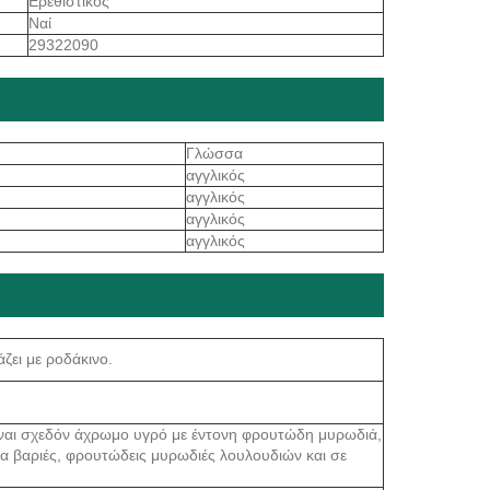
Ερεθιστικός
Ναί
29322090
Γλώσσα
αγγλικός
αγγλικός
αγγλικός
αγγλικός
ζει με ροδάκινο.
είναι σχεδόν άχρωμο υγρό με έντονη φρουτώδη μυρωδιά,
για βαριές, φρουτώδεις μυρωδιές λουλουδιών και σε