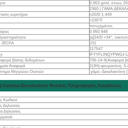
ητα
0,953 g/mL στους 20 °
2360 | ΓΑΜΑ-ΔΕΚΑ
τικός ευρετήριο
n20/D 1.449
>230°F
πετυχημένος
Βάρος
0.950.948
δραστηριότητα
[α]24/D +34°, τακτοπ
ς JECFA
231
117547
ey
IFYYFLINQYPWGJ-
αφορά βάσης δεδομένων
706-14-9(Αναφορά β
ημεία Αναφορά
2(3Η)-φουρανόνη, 5-
στημα Μητρώου Ουσιών
.γάμα.-Δεκαλακτόνη 
(+)-Gamma-Decalactone Φυσικές Πληροφορίες Ασφάλειας
ς Κωδικοί
ος Δηλώσεις
ια Δηλώσεις
ρμανία
S