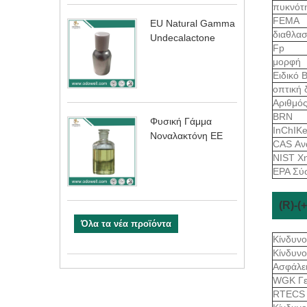
πυκνότ
FEMA
EU Natural Gamma
διαθλασ
Undecalactone
Fp
μορφή
Ειδικό 
οπτική 
Αριθμό
BRN
Φυσική Γάμμα
InChIK
Νοναλακτόνη ΕΕ
CAS Αν
NIST Χ
EPA Σύ
(R)-
Όλα τα νέα προϊόντα
Κίνδυνο
Κίνδυν
Ασφάλε
WGK Γε
RTEC