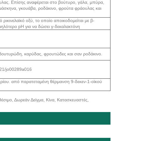
υλας. Επίσης αναφέρεται στο βούτυρο, γάλα, μπύρα,
δαμάσκηνα, γκουάβα, ροδάκινο, φρούτα φράουλας και
ρικινελαϊκό οξύ, το οποίο αποικοδομείται με β-
αμηλότερο pH για να δώσει γ-δεκαλακτόνη
 βουτυρώδη, καρύδας, φρουτώδες και σαν ροδάκινο.
1021/jo00289a016
ρίου. από παρατεταμένη θέρμανση 9-δεκεν-1-οϊκού
έσιμο, Δωρεάν Δείγμα, Κίνα, Κατασκευαστές,