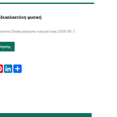
Live
ωδεκαλακτόνη φυσική
amma-Dodecalactone natural είναι 2305-05-7.
τησης
tsApp
Pinterest
LinkedIn
Share