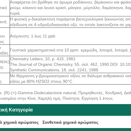
Αναφέρεται ότι βρέθηκε σε άρωμα ροδάκινου, βερίκοκου και φράο
τικό
ρούμι, κόκκινο και λευκό κρασί, μάνγκο, μύρτιλλο, δαμάσκηνα, 
τυριά.
Η φυσική γ-δεκαλακτόνη παράγεται βιοτεχνολογικά ξεκινώντας από 
ευή
οξείδωση σε 4-υδροξυδεκανοϊκό οξύ, το οποίο λακτονίζεται σε χ
ίου
Ανίχνευση: 1 έως 11 ppb
ος
ι
Γευστικά χαρακτηριστικά στα 10 ppm: κρεμώδη, λιπαρά, λιπαρά,
αξίες
Chemistry Letters, 10, p. 415, 1981
(εις)
The Journal of Organic Chemistry, 55, σελ. 462, 1990 DOI: 10.
ης
Synthetic Communications, 18, σελ. 2241, 1988
Με θέρμανση γ-βρωμοκαπρικού οξέος σε διάλυμα ανθρακικού νατ
η
οξέος με 80% H2SO2 στους 90°C
s: (R)-(+)-Gamma-Dodecalactone natural, Προμηθευτές, Χονδρική, Διαθ
υασμένο στην Κίνα, Χαμηλή τιμή, Ποιότητα, Εγγύηση 1 έτους
τική Κατηγορία
ά χημικά αρώματος
Συνθετικά χημικά αρώματος