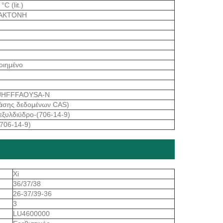
C (lit.)
ΛΑΚΤΟΝΗ
οιημένο
UHFFFAOYSA-N
άσης δεδομένων CAS)
εξυλδιϋδρο-(706-14-9)
(706-14-9)
Xi
36/37/38
26-37/39-36
3
LU4600000