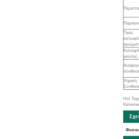
Περιστα
Παρασκ
Τιμές
κατωφλ
αρώματ
Κατώφλ
γεύσης 
Αναφορά
σύνθεσ
Χημική
Σύνθεσ
Hot Tag
Κατασκε
Σχε
Φυσικ