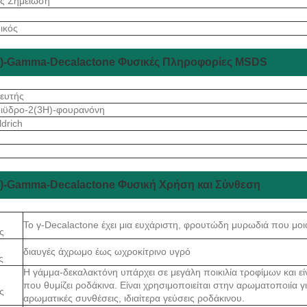
ος Σημείωση
ικός
(+)-Gamma-Decalactone Φυσικές Πληροφορίες MSDS
ευτής
διϋδρο-2(3Η)-φουρανόνη
drich
(+)-Gamma-Decalactone Φυσική Χρήση και Σύνθεση
Το γ-Decalactone έχει μια ευχάριστη, φρουτώδη μυρωδιά που μοιά
ς
διαυγές άχρωμο έως ωχροκίτρινο υγρό
ς
Η γάμμα-δεκαλακτόνη υπάρχει σε μεγάλη ποικιλία τροφίμων και 
που θυμίζει ροδάκινα. Είναι χρησιμοποιείται στην αρωματοποιία 
ς
αρωματικές συνθέσεις, ιδιαίτερα γεύσεις ροδάκινου.