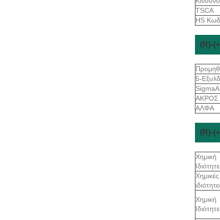
Κίνδυν
TSCA
HS Κωδ
(R)-
Προμηθ
5-Εξυλ
SigmaAl
ΑΚΡΟΣ
ΑΛΦΑ
(R)-
Χημική
Ιδιότητε
Χημικές
ιδιότητε
Χημική
Ιδιότητε