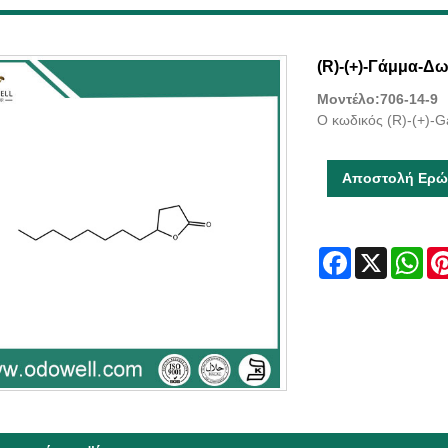
(R)-(+)-Γάμμα-Δ
Μοντέλο:706-14-9
Ο κωδικός (R)-(+)-G
Αποστολή Ερώ
Facebook
X
Wha