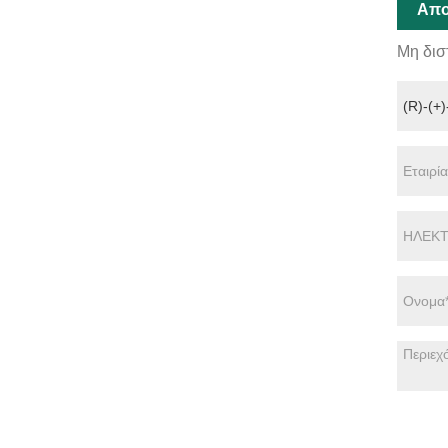
Απο
Μη δισ