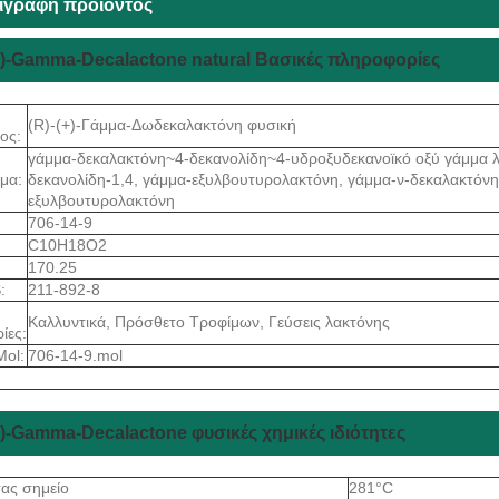
ιγραφή προϊόντος
(+)-Gamma-Decalactone natural Βασικές πληροφορίες
(R)-(+)-Γάμμα-Δωδεκαλακτόνη φυσική
ος:
γάμμα-δεκαλακτόνη~4-δεκανολίδη~4-υδροξυδεκανοϊκό οξύ γάμμα λ
μα:
δεκανολίδη-1,4, γάμμα-εξυλβουτυρολακτόνη, γάμμα-ν-δεκαλακτόνη
εξυλβουτυρολακτόνη
706-14-9
C10H18O2
170.25
:
211-892-8
Καλλυντικά, Πρόσθετο Τροφίμων, Γεύσεις λακτόνης
ίες:
Mol:
706-14-9.mol
+)-Gamma-Decalactone φυσικές χημικές ιδιότητες
τας σημείο
281°C