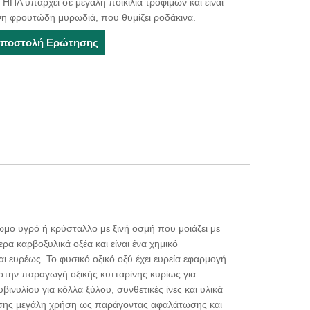
ΗΠΑ υπάρχει σε μεγάλη ποικιλία τροφίμων και είναι
νη φρουτώδη μυρωδιά, που θυμίζει ροδάκινα.
ποστολή Ερώτησης
ρωμο υγρό ή κρύσταλλο με ξινή οσμή που μοιάζει με
ερα καρβοξυλικά οξέα και είναι ένα χημικό
ι ευρέως. Το φυσικό οξικό οξύ έχει ευρεία εφαρμογή
στην παραγωγή οξικής κυτταρίνης κυρίως για
βινυλίου για κόλλα ξύλου, συνθετικές ίνες και υλικά
πίσης μεγάλη χρήση ως παράγοντας αφαλάτωσης και