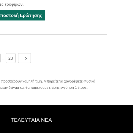
ίες τροφίμων.
ποστολή Ερώτησης
23
...
ς προσφέρουν χαμηλή τιμή. Μπορείτε να χονδρέψετε Φυσικά
ρεάν δείγμα και θα παρέχουμε επίσης εγγύηση 1 έτους.
ΤΕΛΕΥΤΑΊΑ ΝΈΑ