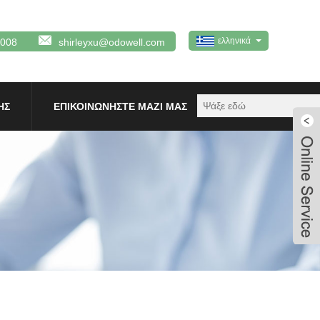
ελληνικά
0008
shirleyxu@odowell.com
ΗΣ
ΕΠΙΚΟΙΝΩΝΉΣΤΕ ΜΑΖΊ ΜΑΣ