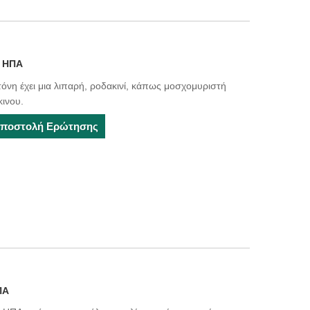
η ΗΠΑ
νη έχει μια λιπαρή, ροδακινί, κάπως μοσχομυριστή
ινου.
ποστολή Ερώτησης
ΠΑ