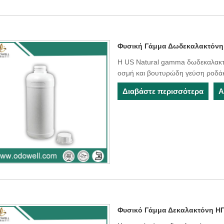
Φυσική Γάμμα Δωδεκαλακτόν
Η US Natural gamma δωδεκαλακτό
οσμή και βουτυρώδη γεύση ροδάκ
Διαβάστε περισσότερα
Α
Φυσικό Γάμμα Δεκαλακτόνη Η