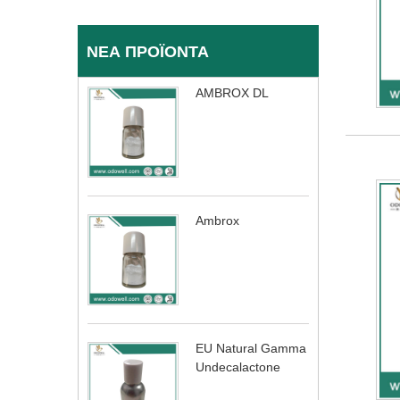
ΝΈΑ ΠΡΟΪΌΝΤΑ
AMBROX DL
Ambrox
EU Natural Gamma
Undecalactone