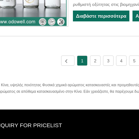
ρυθμιστή οξύτητας στις βιομηχαν
Διαβάστε περισσότερα
Α
1
2
3
4
5
 Κίνα, υψηλής ποιότητας Φυσικά χημικά αρώματος κατασκευαστές και προμηθευτέ
αρώματος σε απόθεμα κατασκευασμένο στην Κίνα. Εάν χρειάζεστε, θα παρέχουμε δω
NQUIRY FOR PRICELIST