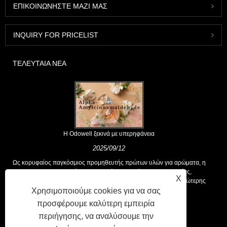
ΕΠΙΚΟΙΝΩΝΉΣΤΕ ΜΑΖΊ ΜΑΣ
INQUIRY FOR PRICELIST
ΤΕΛΕΥΤΑΊΑ ΝΈΑ
Η Odowell ξεκινά με υπερηφάνεια
2025/09/12
Ως κορυφαίος παγκόσμιος προμηθευτής πρώτων υλών για αρώματα, η
Odowell υποστηρίζει μια βασική φιλοσοφία της "καινοτομίας,
X
επικεντρωμένης στην ποιότητα", που παρέχει σταθερά λύσεις ανώτερης
αρωτικής στους πελάτες παγκοσμίως.
Χρησιμοποιούμε cookies για να σας
προσφέρουμε καλύτερη εμπειρία
περιήγησης, να αναλύσουμε την