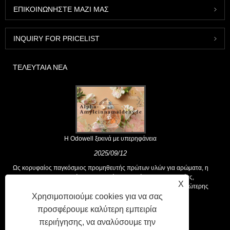
ΕΠΙΚΟΙΝΩΝΉΣΤΕ ΜΑΖΊ ΜΑΣ
INQUIRY FOR PRICELIST
ΤΕΛΕΥΤΑΊΑ ΝΈΑ
Η Odowell ξεκινά με υπερηφάνεια
2025/09/12
Ως κορυφαίος παγκόσμιος προμηθευτής πρώτων υλών για αρώματα, η
Odowell υποστηρίζει μια βασική φιλοσοφία της "καινοτομίας,
X
επικεντρωμένης στην ποιότητα", που παρέχει σταθερά λύσεις ανώτερης
αρωτικής στους πελάτες παγκοσμίως.
Χρησιμοποιούμε cookies για να σας
προσφέρουμε καλύτερη εμπειρία
περιήγησης, να αναλύσουμε την