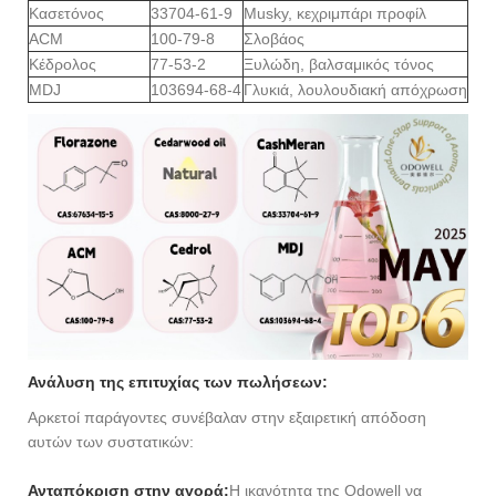
Κασετόνος
33704-61-9
Musky, κεχριμπάρι προφίλ
ACM
100-79-8
Σλοβάος
Κέδρολος
77-53-2
Ξυλώδη, βαλσαμικός τόνος
MDJ
103694-68-4
Γλυκιά, λουλουδιακή απόχρωση
Ανάλυση της επιτυχίας των πωλήσεων:
Αρκετοί παράγοντες συνέβαλαν στην εξαιρετική απόδοση
αυτών των συστατικών:
Ανταπόκριση στην αγορά:
Η ικανότητα της Odowell να