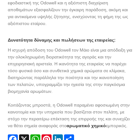
εφοδιαστική της Odowell και η αξιόπιστη διαχείριση
αποθεμάτων εξασφαλίζουν την έγκαιρη παράδοση, ακόμη και
για αντικείμενα υψηλής ζήτησης, ενισχύοντας τη φήμη της ως
αξιόπιστου εταίρου.
Δυνατότητα δύναμης και πωλήσεων της εταιρείας:
Η ισχυρή απόδοση του Odowell τον Μάιο είναι μια απόδειξη για
την ολοκληρωμένη διορατικότητα της αγοράς και την
επιχειρησιακή αριστεία. Η ικανότητα της εταιρείας να παρέχει
τόσο φυσικά όσο και συνθετικά χημικά αρώματα σε κλίμακα,
διατηρώντας παράλληλα την ποιότητα και την ικανοποίηση
των πελατών, υπογραμμίζει την ηγεσία της στην παγκόσμια
βιομηχανία αρωμάτων.
Κοιτάζοντας μπροστά, η Odowell παραμένει αφοσιωμένη στην
καινοτομία και την υπηρεσία που βασίζεται στον πελάτη, με
στόχο την περαιτέρω επέκταση της επιρροής της και συνεχίζει
να θέτει σημεία αναφοράς στο
αρωματικό χημικό
εμπορικός.
Facebook
X
WhatsApp
Pinterest
LinkedIn
Share