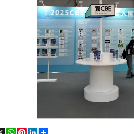
cebook
X
WhatsApp
Pinterest
LinkedIn
Share