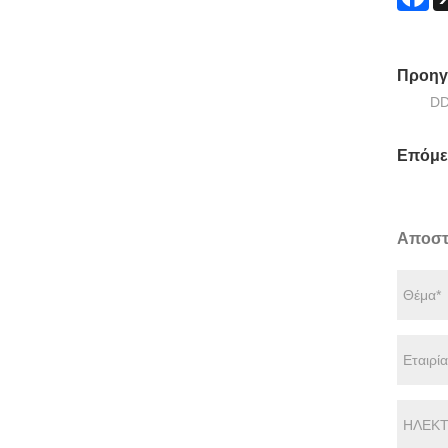
Προηγ
DD
Επόμε
Αποστ