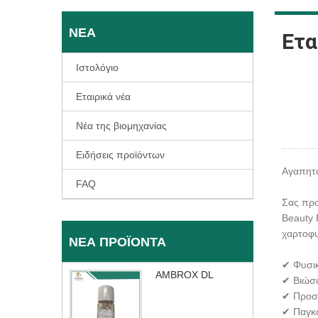
ΝΈΑ
Ετα
Ιστολόγιο
Εταιρικά νέα
Νέα της βιομηχανίας
Ειδήσεις προϊόντων
Αγαπητο
FAQ
Σας προ
Beauty 
χαρτοφυ
ΝΈΑ ΠΡΟΪΌΝΤΑ
✔ Φυσικ
AMBROX DL
✔ Βιώσι
✔ Προσ
✔ Παγκό