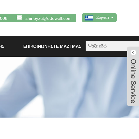
ελληνικά
0008
shirleyxu@odowell.com
ΗΣ
ΕΠΙΚΟΙΝΩΝΉΣΤΕ ΜΑΖΊ ΜΑΣ