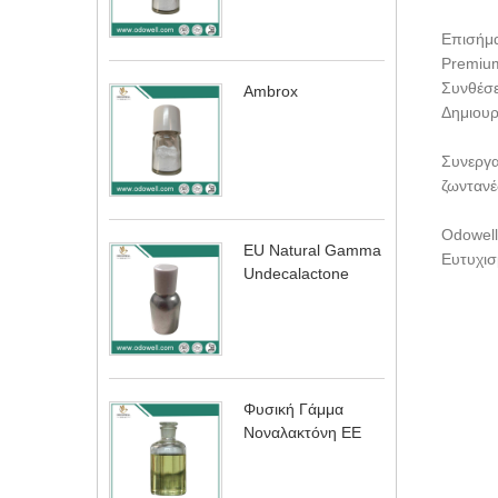
Επισήμ
Premium
Συνθέσε
Ambrox
Δημιουρ
Συνεργα
ζωντανέ
Odowell 
EU Natural Gamma
Ευτυχισ
Undecalactone
Φυσική Γάμμα
Νοναλακτόνη ΕΕ