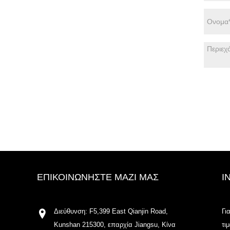
ΕΠΙΚΟΙΝΩΝΉΣΤΕ ΜΑΖΊ ΜΑΣ
I
Διεύθυνση: F5,399 East Qianjin Road,
Γι
Kunshan 215300, επαρχία Jiangsu, Κίνα
τι