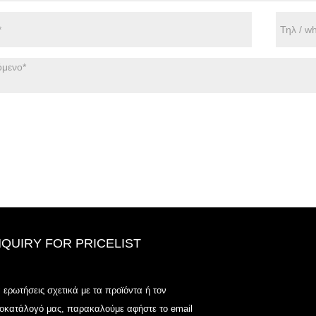
NQUIRY FOR PRICELIST
Odowell-Market Τιμή λίστα-2025.6
α ερωτήσεις σχετικά με τα προϊόντα ή τον
2025.07.25
μοκατάλογό μας, παρακαλούμε αφήστε το email