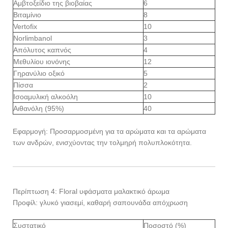
Αμβτοξείδιο της βιοβαίας
6
Βιταμίνιο
8
Vertofix
10
Norlimbanol
3
Απόλυτος καπνός
4
Μεθυλίου ιονόνης
12
Γηρανύλιο οξικό
5
Πίσσα
2
Ισοαμυλική αλκοόλη
10
Αιθανόλη (95%)
40
Εφαρμογή: Προσαρμοσμένη για τα αρώματα και τα αρώματα
των ανδρών, ενισχύοντας την τολμηρή πολυπλοκότητα.
Περίπτωση 4: Floral υφάσματα μαλακτικό άρωμα
Προφίλ: γλυκό γιασεμί, καθαρή σαπουνάδα απόχρωση
Συστατικό
Ποσοστό (%)