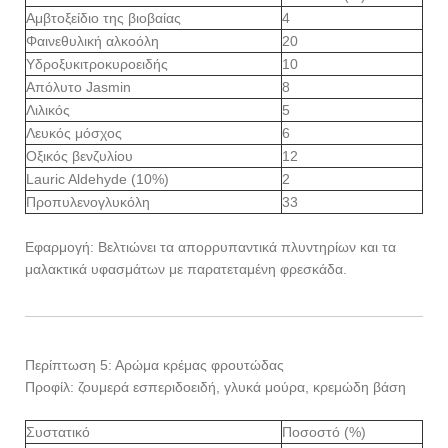
Αμβτοξείδιο της βιοβαίας
4
Φαινεθυλική αλκοόλη
20
Υδροξυκιτροκυροειδής
10
Απόλυτο Jasmin
8
Λιλικός
5
Λευκός μόσχος
6
Οξικός βενζυλίου
12
Lauric Aldehyde (10%)
2
Προπυλενογλυκόλη
33
Εφαρμογή: Βελτιώνει τα απορρυπαντικά πλυντηρίων και τα
μαλακτικά υφασμάτων με παρατεταμένη φρεσκάδα.
Περίπτωση 5: Αρώμα κρέμας φρουτώδας
Προφίλ: ζουμερά εσπεριδοειδή, γλυκά μούρα, κρεμώδη βάση
Συστατικό
Ποσοστό (%)