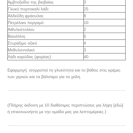
Αμβτοξείδιο της βιοβαίας
3
Γλυκό πορτοκαλί λάδι
25
Αλδεΰδη φράουλας
8
Πετρέλαιο περγαμό
10
Αιθυλεστολίου
2
Βανιλλίνη
5
Στυράξιμο οξικό
4
Μεθυλοννιλικό
3
Λάδι καρύδας (φορέας)
40
Εφαρμογή: ισορροπεί τη γλυκύτητα και το βάθος στις κρέμες
των χεριών και τα βάλσαμο για τα χείλη.
(Πλήρης έκδοση με 10 διαθέσιμες περιπτώσεις για λήψη [εδώ]
ή επικοινωνήστε με την ομάδα μας για λεπτομέρειες.)