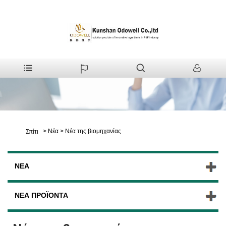
>
Νέα
>
Νέα της βιομηχανίας
Σπίτι
ΝΈΑ
ΝΈΑ ΠΡΟΪΌΝΤΑ