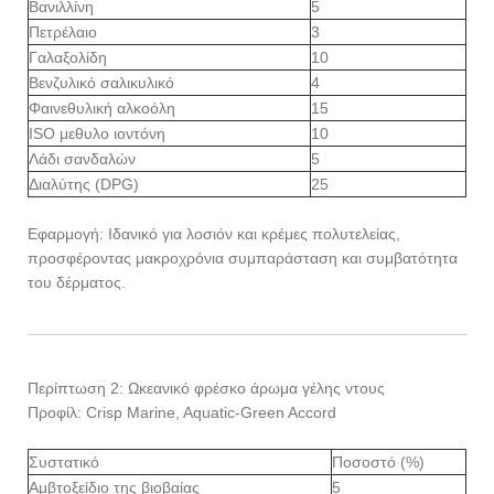
Βανιλλίνη
5
Πετρέλαιο
3
Γαλαξολίδη
10
Βενζυλικό σαλικυλικό
4
Φαινεθυλική αλκοόλη
15
ISO μεθυλο ιοντόνη
10
Λάδι σανδαλών
5
Διαλύτης (DPG)
25
Εφαρμογή: Ιδανικό για λοσιόν και κρέμες πολυτελείας,
προσφέροντας μακροχρόνια συμπαράσταση και συμβατότητα
του δέρματος.
Περίπτωση 2: Ωκεανικό φρέσκο ​​άρωμα γέλης ντους
Προφίλ: Crisp Marine, Aquatic-Green Accord
Συστατικό
Ποσοστό (%)
Αμβτοξείδιο της βιοβαίας
5