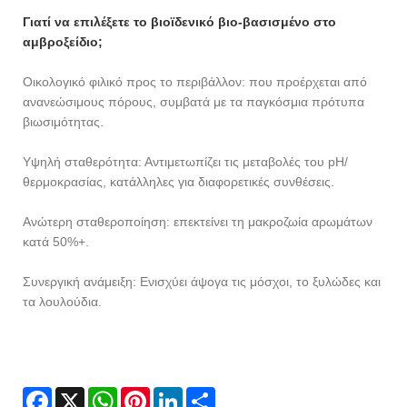
Γιατί να επιλέξετε το βιοϊδενικό βιο-βασισμένο στο
αμβροξείδιο;
Οικολογικό φιλικό προς το περιβάλλον: που προέρχεται από
ανανεώσιμους πόρους, συμβατά με τα παγκόσμια πρότυπα
βιωσιμότητας.
Υψηλή σταθερότητα: Αντιμετωπίζει τις μεταβολές του pH/
θερμοκρασίας, κατάλληλες για διαφορετικές συνθέσεις.
Ανώτερη σταθεροποίηση: επεκτείνει τη μακροζωία αρωμάτων
κατά 50%+.
Συνεργική ανάμειξη: Ενισχύει άψογα τις μόσχοι, το ξυλώδες και
τα λουλούδια.
Facebook
X
WhatsApp
Pinterest
LinkedIn
Share