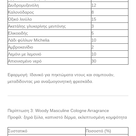
Διυδρομυξενόλη
12
Καλονόδαρος
8
Οξικό λινύλο
15
Ακετάλης γλυκερίνης μεντόνης
3
Ελικοειδής
5
Λάδι φύλλων Michelia
10
Αμβροκενίδιο
2
Λεμόνι με λεμονιό
10
Απιονισμένο νερό
30
Εφαρμογή: Ιδανικό για πηκτώματα ντους και σαμπουάν,
μεταδίδοντας μια αναζωογονητική φρεσκάδα.
Περίπτωση 3: Woody Masculine Cologne Arragrance
Προφίλ: ξηρά ξύλα, καπνιστό δέρμα, εκλεπτυσμένη κομψότητα
Συστατικό
Ποσοστό (%)