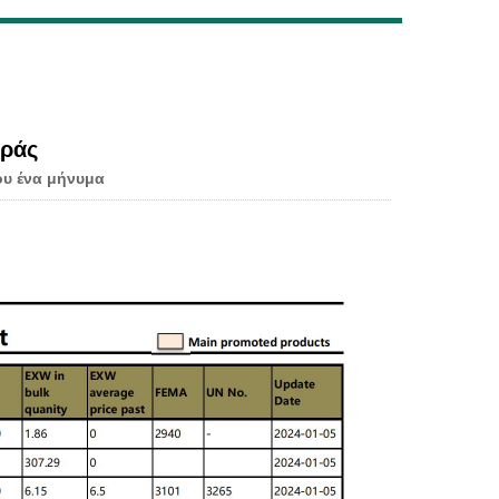
Live
οράς
υ ένα μήνυμα