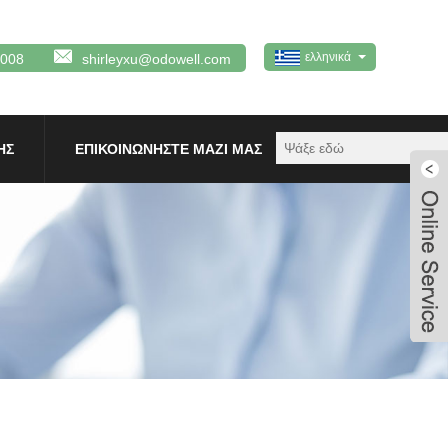
ελληνικά
0008
shirleyxu@odowell.com
ΗΣ
ΕΠΙΚΟΙΝΩΝΉΣΤΕ ΜΑΖΊ ΜΑΣ