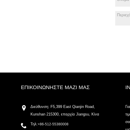
ΕΠΙΚΟΙΝΩΝΉΣΤΕ ΜΑΖΊ ΜΑΣ
I
Διεύθυνση: F5,399 East Qianjin Road,
Γι
Kunshan 215300, επαρχία Jiangsu, Κίνα
τι
σα
Τηλ:
+86-512-55380008
ωρ