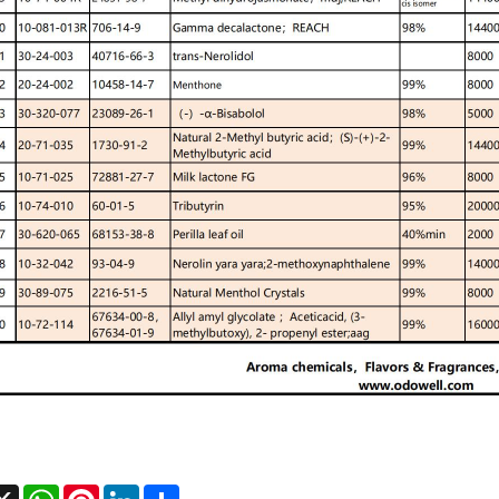
cebook
X
WhatsApp
Pinterest
LinkedIn
Share