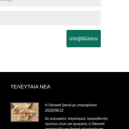
υποβάλλουν
ΤΕΛΕΥΤΑΊΑ ΝΈΑ
.14-
Η Odowell ξεκινά με υπερηφάνεια
2025/09/12
Ως κορυφαίος παγκόσμιος προμηθευτής
πρώτων υλών για αρώματα, η Odowell
.14-