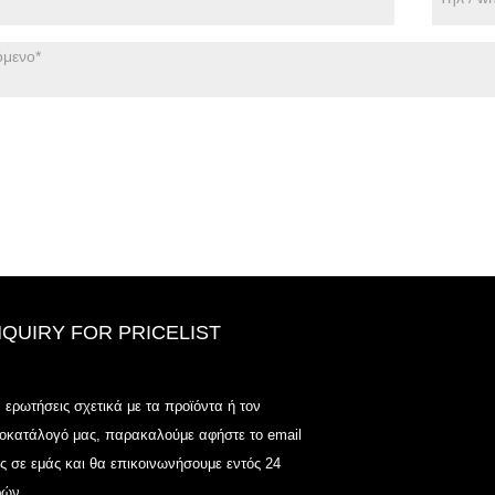
NQUIRY FOR PRICELIST
Odowell-Market Τιμή λίστα-2025.6
α ερωτήσεις σχετικά με τα προϊόντα ή τον
2025.07.25
μοκατάλογό μας, παρακαλούμε αφήστε το email
2025/07/25
ς σε εμάς και θα επικοινωνήσουμε εντός 24
Odowell-Market Τιμή λίστα-2025.6
ών.